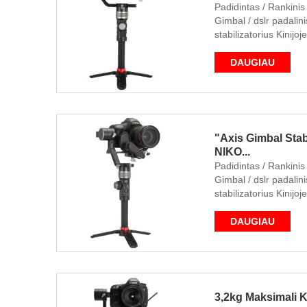
Padidintas / Rankinis 
Gimbal / dslr padalini
stabilizatorius Kinijoj
DAUGIAU
"Axis Gimbal Stab
NIKO...
Padidintas / Rankinis 
Gimbal / dslr padalini
stabilizatorius Kinijoj
DAUGIAU
3,2kg Maksimali Ke