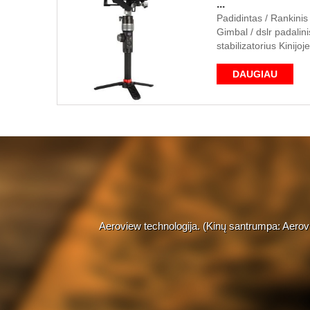
...
Padidintas / Rankinis 
Gimbal / dslr padalini
stabilizatorius Kinijoj
DAUGIAU
Aeroview technologija. (Kinų santrumpa: Aerovi