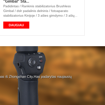
"Gimbal" Sta...
Padidintas / Rankinis stabilizatorius Brushless
Gimbal / dslr padalinis delninis / fotoaparato
stabilizatorius Kinijoje / 3 ašies gimdymo / 3 ašių...
DAUGIAU
ienas iš Zhongshan City.Has padarytas naujausių