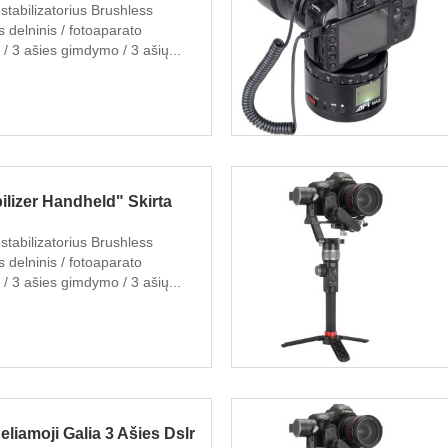
stabilizatorius Brushless
s delninis / fotoaparato
e / 3 ašies gimdymo / 3 ašių...
ilizer Handheld" Skirta
stabilizatorius Brushless
s delninis / fotoaparato
e / 3 ašies gimdymo / 3 ašių...
liamoji Galia 3 Ašies Dslr