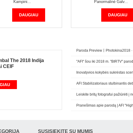
Kampini...
Panormalinė Galv...
DAUGIAU
DAUGIAU
Paroda Preview丨Photokina2018 · K
bal The 2018 Indija
"AFI" šou iki 2018 m. "BIRTV" paro
i CEIF
Inovatyvios kokybės sukrėstas scen
AFI Stabilizatoriaus stulbinantis deb
GIAU
Leiskite britų fotografui pažiūrėti į n
Pranešimas apie parodą | AFI "Highl
EGORIJA
SUSISIEKITE SU MUMIS