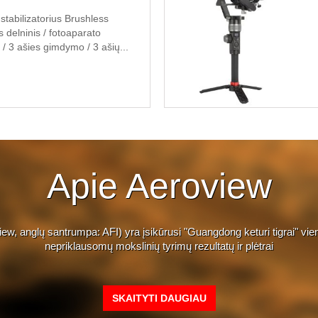
stabilizatorius Brushless
s delninis / fotoaparato
e / 3 ašies gimdymo / 3 ašių...
Apie Aeroview
ew, anglų santrumpa: AFI) yra įsikūrusi "Guangdong keturi tigrai" v
nepriklausomų mokslinių tyrimų rezultatų ir plėtrai
SKAITYTI DAUGIAU