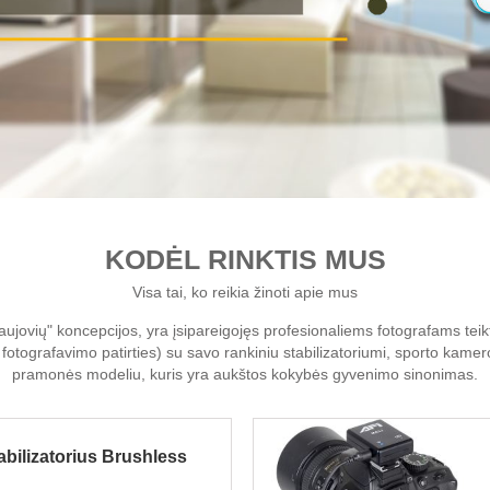
KODĖL RINKTIS MUS
Visa tai, ko reikia žinoti apie mus
 naujovių" koncepcijos, yra įsipareigojęs profesionaliems fotografams teik
tografavimo patirties) su savo rankiniu stabilizatoriumi, sporto kamero
pramonės modeliu, kuris yra aukštos kokybės gyvenimo sinonimas.
abilizatorius Brushless