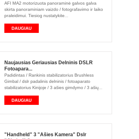
AFI MA2 motorizuota panoraminė galvos galva
skirta panoraminiam vaizdo / fotografavimo ir laiko
praleidimui.
Tiesiog nustatykite...
DAUGIAU
Naujausias Geriausias Delninis DSLR
Fotoapara...
Padidintas / Rankinis stabilizatorius Brushless
Gimbal / dslr padalinis delninis / fotoaparato
stabilizatorius Kinijoje / 3 ašies gimdymo / 3 ašių...
DAUGIAU
"Handheld" 3 "ašies Kamera" Dslr